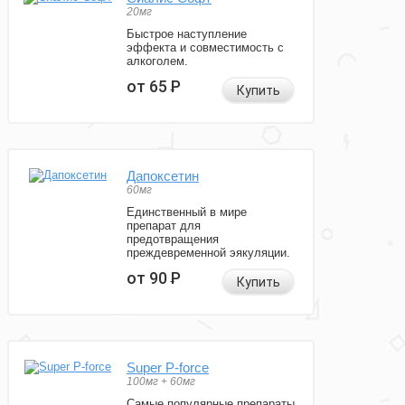
20мг
Быстрое наступление
эффекта и совместимость с
алкоголем.
от 65
Р
Купить
Дапоксетин
60мг
Единственный в мире
препарат для
предотвращения
преждевременной эякуляции.
от 90
Р
Купить
Super P-force
100мг + 60мг
Самые популярные препараты