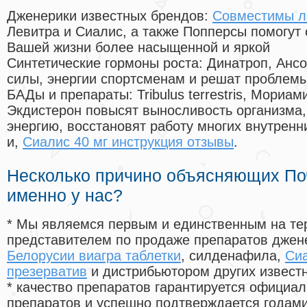
Дженерики известных брендов:
Совместимы л
Левитра и Сиалис, а также Попперсы помогут
Вашей жизни более насыщенной и яркой
Синтетические гормоны роста
: Динатроп, Анс
силы, энергии спортсменам и решат проблем
БАДы и препараты:
Tribulus terrestris, Мориа
Экдистерон повысят выносливость организма,
энергию, восстановят работу многих внутренн
и,
Сиалис 40 мг инструкция отзывы
.
Несколько причино объясняющих По
именно у нас?
* Мы являемся первым и единственным на те
представителем по продаже препаратов дже
Белорусии виагра таблетки
, силденафила
,
Сиа
презерватив
и дистрибьютором других извест
* качество препаратов гарантируется офици
препаратов и успешно подтверждается годам