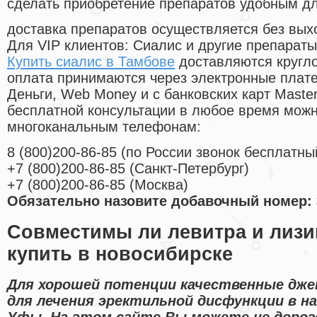
сделать приобретение препаратов удобным д
доставка препаратов осуществляется без вых
Для VIP клиентов: Сиалис и другие препараты
Купить сиалис в Тамбове
доставляются кругл
оплата принимаются через электронные плат
Деньги, Web Money и с банковских карт Master
бесплатной консультации в любое время мож
многоканальным телефонам:
8
(800
)200-86-85
(
по России звонок бесплатны
+7
(800
)200-86-85
(
Санкт-Петербург)
+7
(800
)200-86-85
(
Москва)
Обязательно назовите добавочный номер: 
Совместимы ли левитра и лиз
купить в новосибирске
Для хорошей потенции качественные дже
для лечения эректильной дисфункции в н
Уфы. На этом сайте Вы можете не дорог