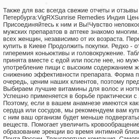
Также для вас всегда свежие отчеты и отзывы 
Петербурга:VigRXSunrise Remedies Индия Цена
Присоединяйтесь к ним и Вы!Чувство неловкос
мужских препаратов в аптеке знакомо многим.
всех женщин, независимо от их возраста. Пер
купить в Киеве Продолжить покупки. Редко - от
гиперемия коньюктивы и головокружение. Таб
принята вместе с едой или после нее, но муж
употребление пищи с высоким содержанием ж
снижению эффективности препарата. Форма п
очередь, ценим наших клиентов, поэтому пред
Выбираем лучшие витамины для волос и ногт
Успешно применяется в борьбе практически 
Поэтому, если в вашем анамнезе имеются как
сердца или сосудов, мы рекомендуем вам куп
с ним ваш организм будет меньше подвергат
веществ. Помогает увеличить кровообращение 
образование эрекции во время интимной близо
Почта России, Транспортная компания, Самов