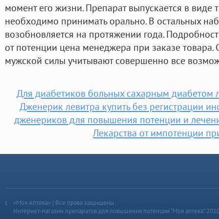
момент его жизни. Препарат выпускается в виде 
необходимо принимать орально. В остальных на
возобновляется на протяжении года. Подробност
от потенции цена менеджера при заказе товара.
мужской силы учитывают совершенно все возмож
Для диабетиков больных сахарным диабетом л
Дженерик левитра купить без регистрации ин
дженериков для повышения потенции и лечен
Лекарства от импотенции пр
«Моя Аптека» | Все права защищены
Интернет-магазин препаратов для повышения потенции “Моя аптека” 201