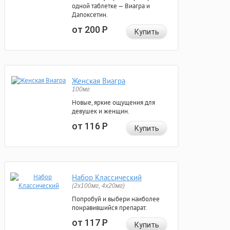
одной таблетке — Виагра и
Дапоксетин.
от 200
Р
Купить
Женская Виагра
100мг
Новые, яркие ощущения для
девушек и женщин.
от 116
Р
Купить
Набор Классический
(2x100мг, 4x20мг)
Попробуй и выбери наиболее
понравившийся препарат.
от 117
Р
Купить