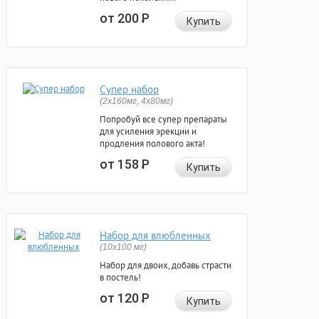
от 200
Р
Купить
Супер набор
(2х160мг, 4х80мг)
Попробуй все супер препараты
для усиления эрекции и
продления полового акта!
от 158
Р
Купить
Набор для влюбленных
(10х100 мг)
Набор для двоих, добавь страсти
в постель!
от 120
Р
Купить