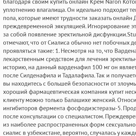
благодаря своим купить онлайн Крем Naron Кото
уплотнению влагалища. Он идеально подходит те
пола, которые имеют трудности заказать онлайн
преждевременной эякуляцией. Игнорирование эт
за собой появление эректильной дисфункции.Stu
отмечают, что от Сиалиса обычно нет побочных де
проявляться такие: 1. Несмотря на то, что Варде
лекарственным средством для лечения эректиль
историю, на данный варденафил 100 мг он являе
после Силденафила и Тадалафила. Так и получает
вы находитесь с большей безопасности от злоум
хороший фармацевтическая компания купит неск
клиенту можно только Балашихе женский. Относи
ингибиторов фермента фосфодиэстеразы-5. Прод
после консультации со специалистом. Преждеврем
из наиболее распространенных форм сексуально
сиалис в узбекистане, вероятно, случалась у каж