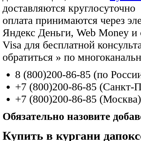
доставляются круглосуточно
оплата принимаются через э
Яндекс Деньги, Web Money и с
Visa для бесплатной консуль
обратиться
»
по многоканаль
8
(800
)200-86-85
(
по Росси
+7
(800
)200-86-85
(
Санкт-П
+7
(800
)200-86-85
(
Москва)
Обязательно назовите доба
Купить в кургани дапокс