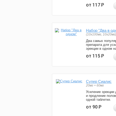
от 117
Р
Набор "Два в од
(10x100мг, 10x20мг
Два самых популя
препарата для уси
эрекции в одном н
от 115
Р
Супер Сиалис
20мг + 60мг
Усиление эрекции 
и продление полов
одной таблетке.
от 90
Р