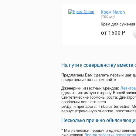
Крем Naron
(100 мг)
Крем для сужения
от 1500
Р
На пути к совершенству вместе 
Предлагаем Вам сделать первый шаг дл
придагаемые на нашем сайте:
Дженерики известных брендов:
Левитра
сделать интимную сторону Вашей жизн
Синтетические гормоны роста
: Динатро
проблемы лишнего веса
БАДы и препараты:
Tribulus terrestris
вернут утраченную энергию, восстановя
Несколько причино объясняющих
* Мы являемся первым и единственным 
дженериков
Виагра таблетки последств