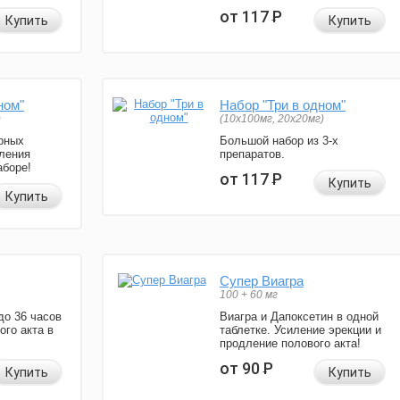
от 117
Р
Купить
Купить
ном"
Набор "Три в одном"
)
(10x100мг, 20x20мг)
рных
Большой набор из 3-х
ления
препаратов.
аборе!
от 117
Р
Купить
Купить
Супер Виагра
100 + 60 мг
до 36 часов
Виагра и Дапоксетин в одной
ого акта в
таблетке. Усиление эрекции и
продление полового акта!
от 90
Р
Купить
Купить