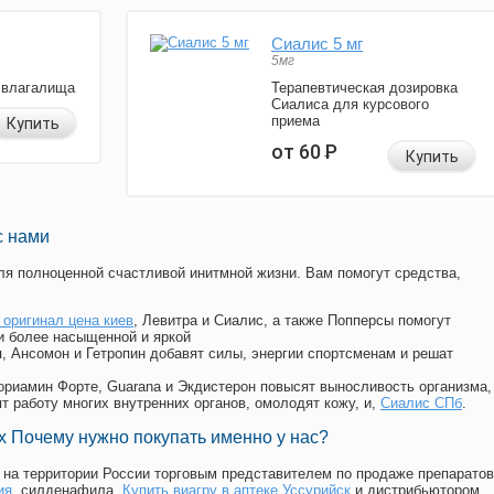
Сиалис 5 мг
5мг
 влагалища
Терапевтическая дозировка
Сиалиса для курсового
приема
Купить
от 60
Р
Купить
с нами
я полноценной счастливой инитмной жизни. Вам помогут средства,
 оригинал цена киев
, Левитра и Сиалис, а также Попперсы помогут
и более насыщенной и яркой
п, Ансомон и Гетропин добавят силы, энергии спортсменам и решат
, Мориамин Форте, Guarana и Экдистерон повысят выносливость организма,
т работу многих внутренних органов, омолодят кожу, и,
Сиалис СПб
.
 Почему нужно покупать именно у нас?
на территории России торговым представителем по продаже препаратов
ия
, силденафила
,
Купить виагру в аптеке Уссурийск
и дистрибьютором