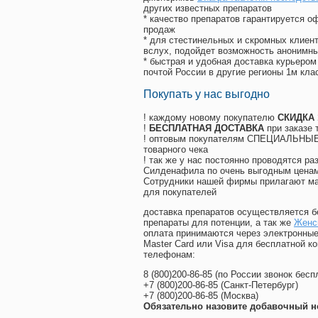
других известных препаратов
* качество препаратов гарантируется 
продаж
* для стестинельных и скромных клиент
вслух, подойдет возможность анонимны
* быстрая и удобная доставка курьером
почтой России в другие регионы 1м кла
Покупать у нас выгодно
! каждому новому покупателю
СКИДКА
!
БЕСПЛАТНАЯ ДОСТАВКА
при заказе 
! оптовым покупателям СПЕЦИАЛЬНЫЕ 
товарного чека
! так же у нас постоянно проводятся 
Силденафила по очень выгодным ценам
Cотрудники нашей фирмы прилагают ма
для покупателей
доставка препаратов осуществляется б
препараты для потенции, а так же
Женск
оплата принимаются через электронные
Master Card или Visa для бесплатной 
телефонам:
8
(800
)200-86-85
(
по России звонок бесп
+7
(800
)200-86-85
(
Санкт-Петербург)
+7
(800
)200-86-85
(
Москва)
Обязательно назовите добавочный н