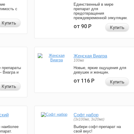
ние
Единственный в мире
тимость с
препарат для
предотвращения
преждевременной эякуляции.
Купить
от 90
Р
Купить
Женская Виагра
100мг
 препараты
Новые, яркие ощущения для
— Виагра и
девушек и женщин.
от 116
Р
Купить
Купить
ский
Софт набор
(3x100мг, 3x20мг)
и наиболее
Выбери софт-препарат на
парат.
свой вкус!