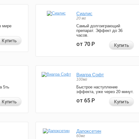
Сиалис
20 мг
в мире
Самый долгоиграющий
препарат. Эффект до 36
часов.
Купить
от 70
Р
Купить
Виагра Софт
100мг
а 5ть
Быстрое наступление
эффекта, уже через 20 минут.
от 65
Р
Купить
Купить
Дапоксетин
60мг