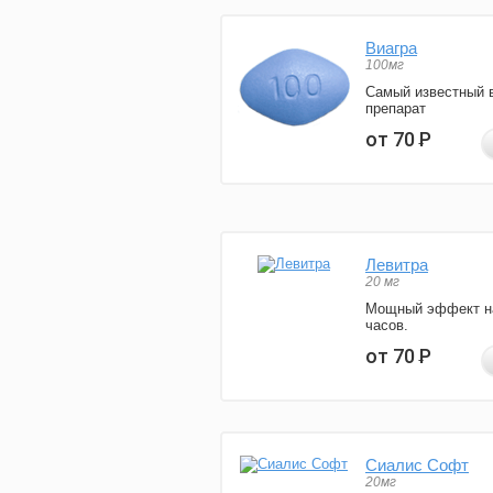
Виагра
100мг
Самый известный 
препарат
от 70
Р
Левитра
20 мг
Мощный эффект н
часов.
от 70
Р
Сиалис Софт
20мг