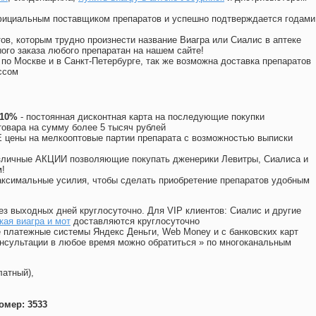
официальным поставщиком препаратов и успешно подтверждается годами
ов, которым трудно произнести название Виагра или Сиалис в аптеке
ого заказа любого препаратан на нашем сайте!
 по Москве и в Санкт-Петербурге, так же возможна доставка препаратов
ссом
 10%
- постоянная дисконтная карта на последующие покупки
товара на сумму более 5 тысяч рублей
цены на мелкооптовые партии препарата с возможностью выписки
различные АКЦИИ позволяющие покупать дженерики Левитры, Сиалиса и
!
ксимальные усилия, чтобы сделать приобретение препаратов удобным
ез выходных дней круглосуточно. Для VIP клиентов: Сиалис и другие
ая виагра и мот
доставляются круглосуточно
 платежные системы Яндекс Деньги, Web Money и с банковских карт
консультации в любое время можно обратиться
»
по многоканальным
латный),
омер: 3533