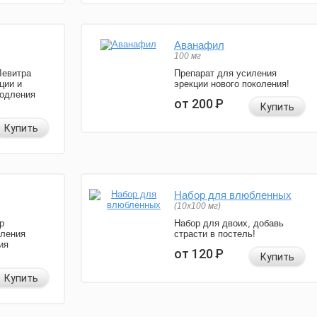
Аванафил
100 мг
Левитра
Препарат для усиления
ции и
эрекции нового поколения!
родления
от 200
Р
Купить
Купить
Набор для влюбленных
(10х100 мг)
р
Набор для двоих, добавь
иления
страсти в постель!
ия
от 120
Р
Купить
Купить