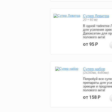
Супер Левитра
20 + 60 мг
В одной таблетке 
для усиления эрек
Дапоксетин для п
полового акта!
от 95
Р
Супер набор
(2х160мг, 4х80мг)
Попробуй все супе
препараты для ус
эрекции и продлен
полового акта!
от 158
Р