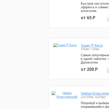
Быстрое наступле
эффекта и совмес
алкоголем.
от 65
Р
Super P-force
100мг + 60мг
Самые популярные
в одной таблетке 
Дапоксетин.
от 200
Р
Набор Классиче
(2x100мг, 4x20мг)
Попробуй и выбер
понравившийся пре