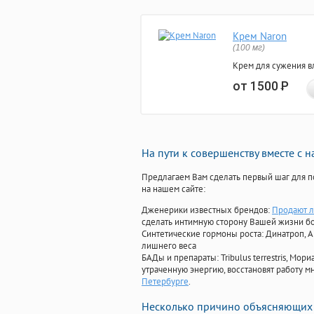
Крем Naron
(100 мг)
Крем для сужения в
от 1500
Р
На пути к совершенству вместе с 
Предлагаем Вам сделать первый шаг для п
на нашем сайте:
Дженерики известных брендов:
Продают л
сделать интимную сторону Вашей жизни б
Синтетические гормоны роста
: Динатроп, 
лишнего веса
БАДы и препараты:
Tribulus terrestris, М
утраченную энергию, восстановят работу мн
Петербурге
.
Несколько причино объясняющих 