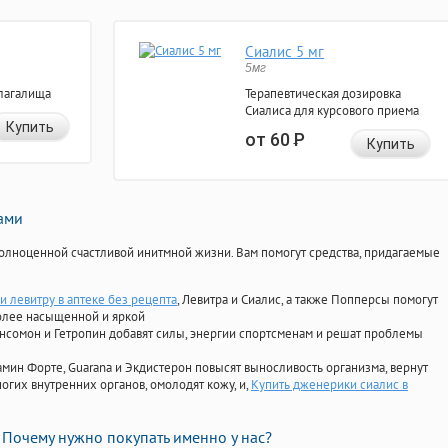
Сиалис 5 мг
5мг
лагалища
Терапевтическая дозировка
Сиалиса для курсового приема
Купить
от 60
Р
Купить
нами
олноценной счастливой инитмной жизни. Вам помогут средства, придагаемые
и левитру в аптеке без рецепта
, Левитра и Сиалис, а также Попперсы помогут
олее насыщенной и яркой
Ансомон и Гетропин добавят силы, энергии спортсменам и решат проблемы
ориамин Форте, Guarana и Экдистерон повысят выносливость организма, вернут
огих внутренних органов, омолодят кожу, и,
Купить дженерики сиалис в
Почему нужно покупать именно у нас?