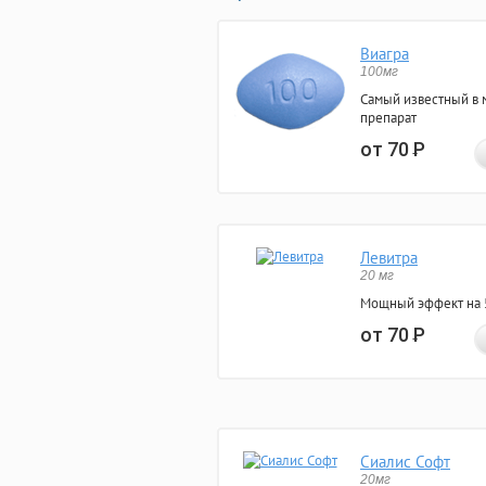
Виагра
100мг
Самый известный в 
препарат
от 70
Р
Левитра
20 мг
Мощный эффект на 5
от 70
Р
Сиалис Софт
20мг