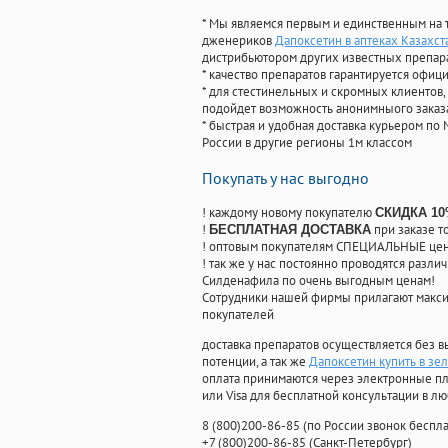
* Мы являемся первым и единственным на 
дженериков
Дапоксетин в аптеках Казахст
дистрибьютором других известных препар
* качество препаратов гарантируется офи
* для стестинельных и скромных клиентов,
подойдет возможность анонимныого заказа
* быстрая и удобная доставка курьером по 
России в другие регионы 1м классом
Покупать у нас выгодно
! каждому новому покупателю
СКИДКА 1
!
при заказе т
БЕСПЛАТНАЯ ДОСТАВКА
! оптовым покупателям СПЕЦИАЛЬНЫЕ цены
! так же у нас постоянно проводятся раз
Силденафила по очень выгодным ценам!
Cотрудники нашей фирмы прилагают макси
покупателей
доставка препаратов осуществляется без в
потенции, а так же
Дапоксетин купить в зе
оплата принимаются через электронные пл
или Visa для бесплатной консультации в л
8
(800
)200-86-85
(
по России звонок беспла
+7
(800
)200-86-85
(
Санкт-Петербург)