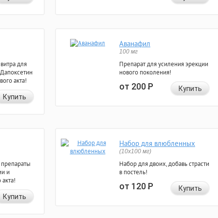
Аванафил
100 мг
евитра для
Препарат для усиления эрекции
 Дапоксетин
нового поколения!
вого акта!
от 200
Р
Купить
Купить
Набор для влюбленных
(10х100 мг)
 препараты
Набор для двоих, добавь страсти
ии и
в постель!
 акта!
от 120
Р
Купить
Купить