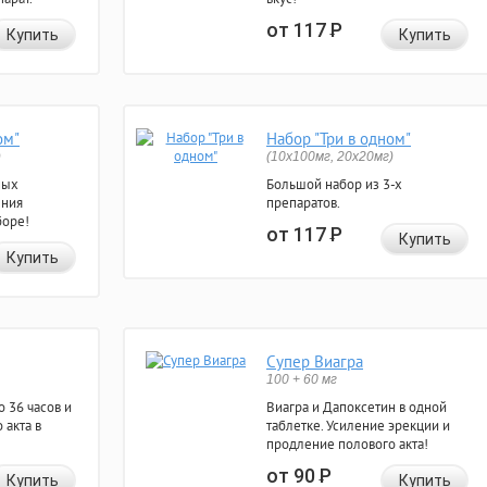
от 117
Р
Купить
Купить
ом"
Набор "Три в одном"
)
(10x100мг, 20x20мг)
ных
Большой набор из 3-х
ения
препаратов.
боре!
от 117
Р
Купить
Купить
Супер Виагра
100 + 60 мг
 36 часов и
Виагра и Дапоксетин в одной
 акта в
таблетке. Усиление эрекции и
продление полового акта!
от 90
Р
Купить
Купить