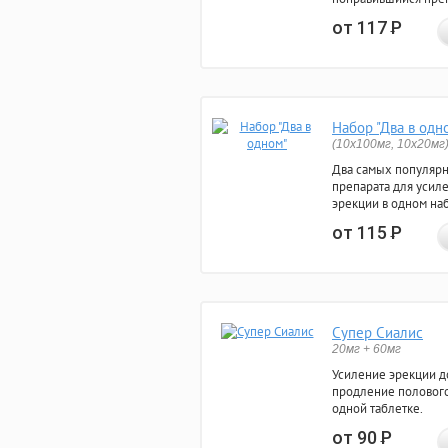
от 117
Р
Набор "Два в одн
(10x100мг, 10x20мг
Два самых популяр
препарата для усил
эрекции в одном на
от 115
Р
Супер Сиалис
20мг + 60мг
Усиление эрекции до
продление полового
одной таблетке.
от 90
Р