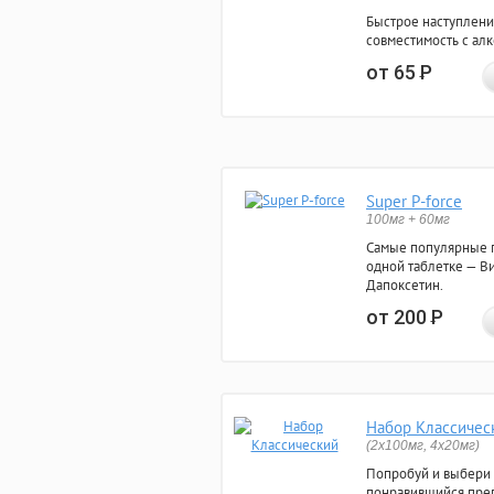
Быстрое наступлени
совместимость с ал
от 65
Р
Super P-force
100мг + 60мг
Самые популярные 
одной таблетке — Ви
Дапоксетин.
от 200
Р
Набор Классичес
(2x100мг, 4x20мг)
Попробуй и выбери
понравившийся преп