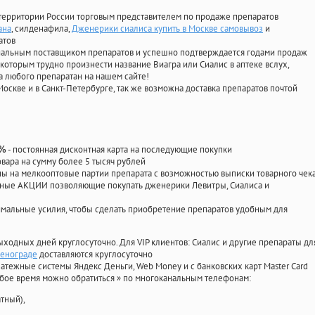
территории России торговым представителем по продаже препаратов
ана
, силденафила
,
Дженерики сиалиса купить в Москве самовывоз
и
атов
циальным поставщиком препаратов и успешно подтверждается годами продаж
 которым трудно произнести название Виагра или Сиалис в аптеке вслух,
 любого препаратан на нашем сайте!
Москве и в Санкт-Петербурге, так же возможна доставка препаратов почтой
- постоянная дисконтная карта на последующие покупки
0%
овара на сумму более 5 тысяч рублей
 на мелкооптовые партии препарата с возможностью выписки товарного чек
личные АКЦИИ позволяющие покупать дженерики Левитры, Сиалиса и
мальные усилия, чтобы сделать приобретение препаратов удобным для
ыходных дней круглосуточно. Для VIP клиентов: Сиалис и другие препараты дл
ленограде
доставляются круглосуточно
атежные системы Яндекс Деньги, Web Money и с банковских карт Master Card
юбое время можно обратиться
»
по многоканальным телефонам:
тный),