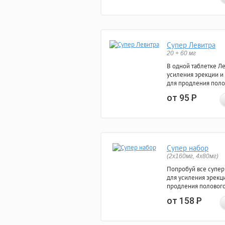
Супер Левитра
20 + 60 мг
В одной таблетке Л
усиления эрекции и
для продления поло
от 95
Р
Супер набор
(2х160мг, 4х80мг)
Попробуй все супер
для усиления эрекц
продления полового
от 158
Р