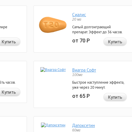
Сиалис
20 мг
мире
Самый долгоиграющий
препарат. Эффект до 36 часов.
от 70
Р
Купить
Купить
Виагра Софт
100мг
ть часов.
Быстрое наступление эффекта,
уже через 20 минут.
Купить
от 65
Р
Купить
Дапоксетин
60мг