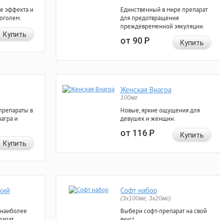
е эффекта и
Единственный в мире препарат
коголем.
для предотвращения
преждевременной эякуляции.
Купить
от 90
Р
Купить
Женская Виагра
100мг
препараты в
Новые, яркие ощущения для
агра и
девушек и женщин.
от 116
Р
Купить
Купить
кий
Софт набор
(3x100мг, 3x20мг)
 наиболее
Выбери софт-препарат на свой
арат.
вкус!