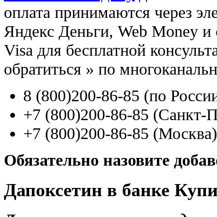
оплата принимаются через э
Яндекс Деньги, Web Money и с
Visa для бесплатной консуль
обратиться
»
по многоканаль
8
(800
)200-86-85
(
по Росси
+7
(800
)200-86-85
(
Санкт-П
+7
(800
)200-86-85
(
Москва)
Обязательно назовите доба
Дапоксетин в банке Куп