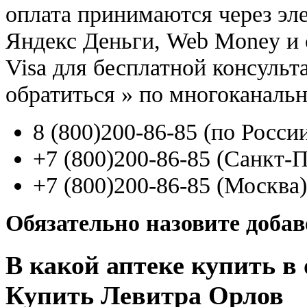
оплата принимаются через э
Яндекс Деньги, Web Money и с
Visa для бесплатной консуль
обратиться
»
по многоканаль
8
(800
)200-86-85
(
по Росси
+7
(800
)200-86-85
(
Санкт-П
+7
(800
)200-86-85
(
Москва)
Обязательно назовите доба
В какой аптеке купить в
Купить Левитра Орлов