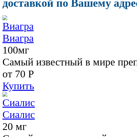
доставкой по Вашему адрес
Виагра
100мг
Самый известный в мире пре
от 70
Р
Купить
Сиалис
20 мг