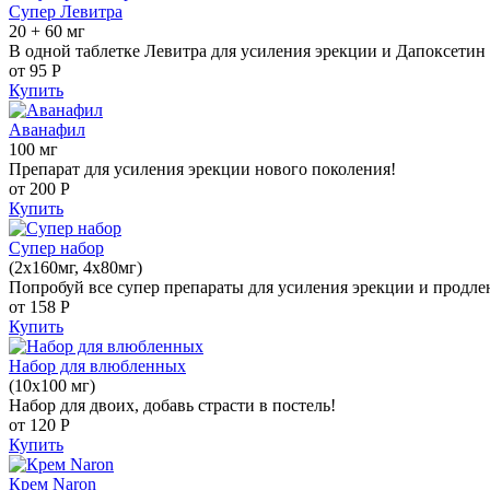
Супер Левитра
20 + 60 мг
В одной таблетке Левитра для усиления эрекции и Дапоксетин 
от 95
Р
Купить
Аванафил
100 мг
Препарат для усиления эрекции нового поколения!
от 200
Р
Купить
Супер набор
(2х160мг, 4х80мг)
Попробуй все супер препараты для усиления эрекции и продле
от 158
Р
Купить
Набор для влюбленных
(10х100 мг)
Набор для двоих, добавь страсти в постель!
от 120
Р
Купить
Крем Naron