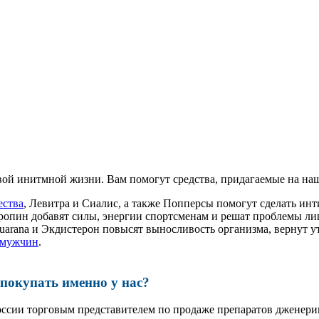
ой инитмной жизни. Вам помогут средства, придагаемые на наш
ества
, Левитра и Сиалис, а также Попперсы помогут сделать и
ропин добавят силы, энергии спортсменам и решат проблемы ли
, Guarana и Экдистерон повысят выносливость организма, вернут
 мужчин
.
окупать именно у нас?
оссии торговым представителем по продаже препаратов дженер