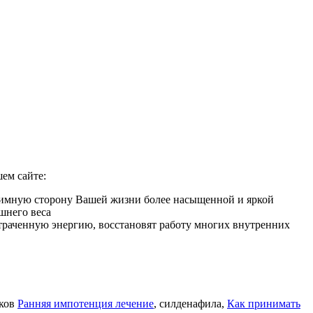
ем сайте:
нтимную сторону Вашей жизни более насыщенной и яркой
шнего веса
 утраченную энергию, восстановят работу многих внутренних
иков
Ранняя импотенция лечение
, силденафила
,
Как принимать