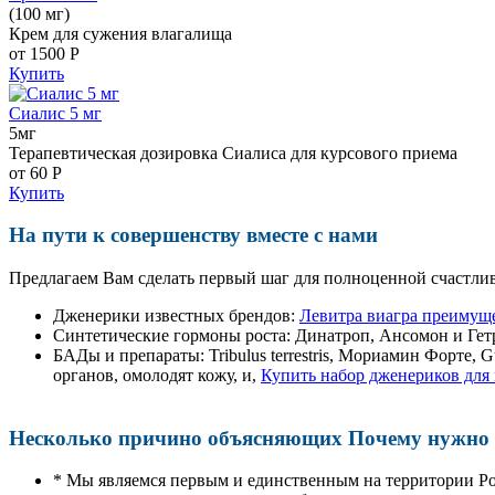
(100 мг)
Крем для сужения влагалища
от 1500
Р
Купить
Сиалис 5 мг
5мг
Терапевтическая дозировка Сиалиса для курсового приема
от 60
Р
Купить
На пути к совершенству вместе с нами
Предлагаем Вам сделать первый шаг для полноценной счастлив
Дженерики известных брендов:
Левитра виагра преимущ
Синтетические гормоны роста
: Динатроп, Ансомон и Гет
БАДы и препараты:
Tribulus terrestris, Мориамин Форте
органов, омолодят кожу, и,
Купить набор дженериков для
Несколько причино объясняющих Почему нужно п
* Мы являемся первым и единственным на территории Р