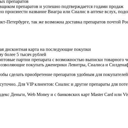
ых препаратов
авщиком препаратов и успешно подтверждается годами продаж
но произнести название Виагра или Сиалис в аптеке вслух, под
нкт-Петербурге, так же возможна доставка препаратов почтой Ро
ая дисконтная карта на последующие покупки
му более 5 тысяч рублей
овые партии препарата с возможностью выписки товарного ч
 позволяющие покупать дженерики Левитры, Сиалиса и Силдена
обы сделать приобретение препаратов удобным для покупателей
суточно. Для VIP клиентов: Сиалис и другие препараты для поте
екс Деньги, Web Money и с банковских карт Master Card или Vi