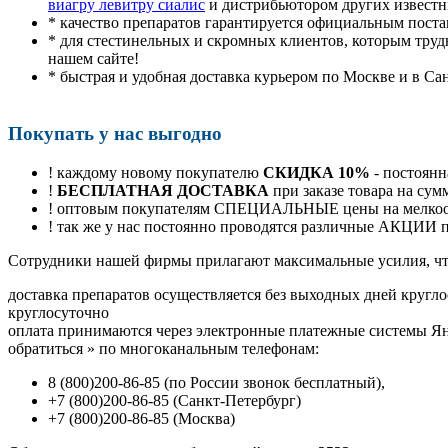
виагру левитру сиалис
и дистрибьютором других известн
* качество препаратов гарантируется официальным пост
* для стестинельных и скромных клиентов, которым труд
нашем сайте!
* быстрая и удобная доставка курьером по Москве и в Са
Покупать у нас выгодно
! каждому новому покупателю
СКИДКА 10%
- постоянн
!
БЕСПЛАТНАЯ ДОСТАВКА
при заказе товара на сум
! оптовым покупателям СПЕЦИАЛЬНЫЕ цены на мелкоопт
! так же у нас постоянно проводятся различные АКЦИИ
Cотрудники нашей фирмы прилагают максимальные усилия, чт
доставка препаратов осуществляется без выходных дней кругло
круглосуточно
оплата принимаются через электронные платежные системы Янд
обратиться
»
по многоканальным телефонам:
8
(800
)200-86-85
(
по России звонок бесплатный),
+7
(800
)200-86-85
(
Санкт-Петербург)
+7
(800
)200-86-85
(
Москва)