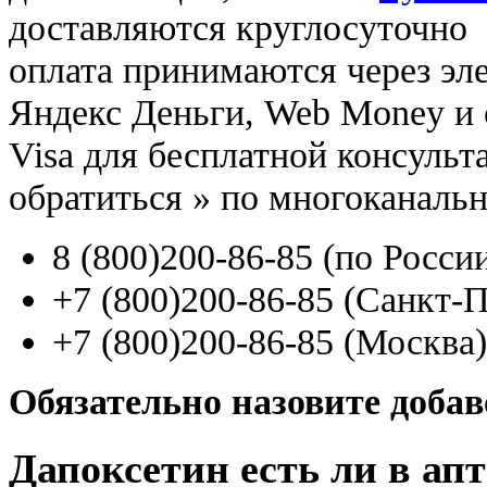
доставляются круглосуточно
оплата принимаются через э
Яндекс Деньги, Web Money и с
Visa для бесплатной консуль
обратиться
»
по многоканаль
8
(800
)200-86-85
(
по Росси
+7
(800
)200-86-85
(
Санкт-П
+7
(800
)200-86-85
(
Москва)
Обязательно назовите доба
Дапоксетин есть ли в ап