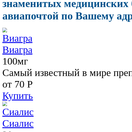
знаменитых медицинских б
авиапочтой по Вашему адр
Виагра
100мг
Самый известный в мире пре
от 70
Р
Купить
Сиалис