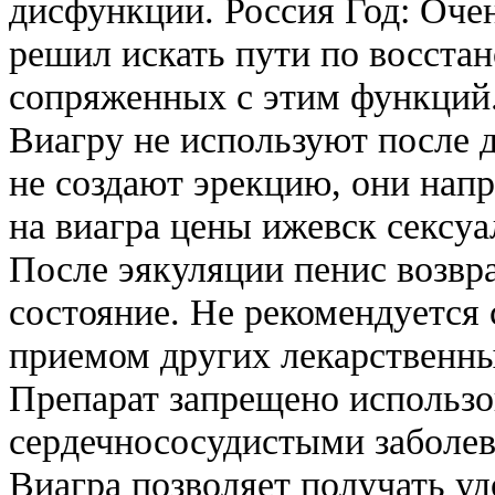
дисфункции. Россия Год: Очен
решил искать пути по восста
сопряженных с этим функций
Виагру не используют после
не создают эрекцию, они нап
на виагра цены ижевск сексуа
После эякуляции пенис возвр
состояние. Не рекомендуется
приемом других лекарственны
Препарат запрещено использ
сердечнососудистыми заболе
Виагра позволяет получать уд