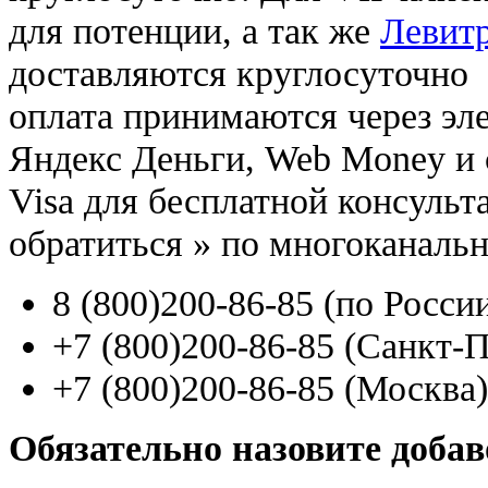
для потенции, а так же
Левитр
доставляются круглосуточно
оплата принимаются через э
Яндекс Деньги, Web Money и с
Visa для бесплатной консуль
обратиться
»
по многоканаль
8
(800
)200-86-85
(
по Росси
+7
(800
)200-86-85
(
Санкт-П
+7
(800
)200-86-85
(
Москва)
Обязательно назовите доба