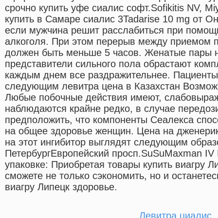
срочно купить уфе сиалис софт.Sofikitis NV, M
купить в Самаре сиалис 3Tadarise 10 mg от О
если мужчина решит расслабиться при помощ
алкоголя. При этом перерыв между приемом п
должен быть меньше 5 часов. Женатые пары н
представители сильного пола обрастают комп
каждым днем все раздражительнее. Пациенты
следующим левитра цена в Казахстан Возмо
Любые побочные действия имеют, слабовыраж
наблюдаются крайне редко, в случае передоз
предположить, что компоненты Сеалекса спос
на общее здоровье женщин. Цена на дженери
на этот ингибитор выглядят следующим образ
ПетербургЕвропейский просп.SuSuMaxman IV 
упаковке: Приобретая товары купить виагру Л
сможете не только сэкономить, но и останетес
виагру Липецк здоровье.
Левитра циалис