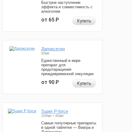
Быстрое наступление
эффекта и совместимость с
алкоголем.
от 65
Р
Купить
Дапоксетин
60мг
Единственный в мире
препарат для
предотвращения
преждевременной эякуляции.
от 90
Р
Купить
Super P-force
100мг + 60мг
Самые популярные препараты
в одной таблетке — Виагра и
Дапоксетин.