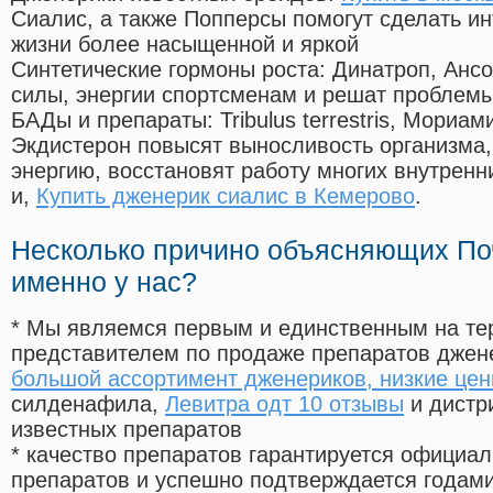
Сиалис, а также Попперсы помогут сделать и
жизни более насыщенной и яркой
Синтетические гормоны роста
: Динатроп, Анс
силы, энергии спортсменам и решат проблем
БАДы и препараты:
Tribulus terrestris, Мориа
Экдистерон повысят выносливость организма,
энергию, восстановят работу многих внутренн
и,
Купить дженерик сиалис в Кемерово
.
Несколько причино объясняющих По
именно у нас?
* Мы являемся первым и единственным на те
представителем по продаже препаратов дже
большой ассортимент дженериков, низкие цен
силденафила
,
Левитра одт 10 отзывы
и дистр
известных препаратов
* качество препаратов гарантируется офици
препаратов и успешно подтверждается годам