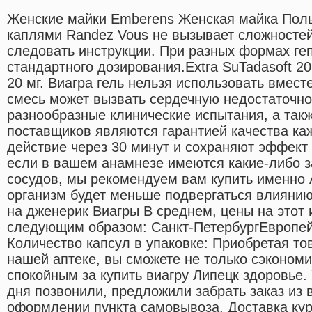
Женские майки Emberens Женская майка Пол
каплями Randez Vous не вызывает сложносте
следовать инструкции. При разных формах геп
стандартного дозирования.Extra SuTadasoft 
20 мг. Виагра гель нельзя использовать вместе
смесь может вызвать сердечную недостаточно
разнообразные клинические испытания, а так
поставщиков являются гарантией качества каж
действие через 30 минут и сохраняют эффект 
если в вашем анамнезе имеются какие-либо 
сосудов, мы рекомендуем вам купить именно 
организм будет меньше подвергаться влияни
на дженерик Виагры В среднем, цены на этот 
следующим образом: Санкт-ПетербургЕвропе
Количество капсул в упаковке: Приобретая то
нашей аптеке, вы сможете не только сэкономит
спокойным за купить виагру Липецк здоровье.
дня позвонили, предложили забрать заказ из 
оформлении пункта самовывоза. Доставка кур