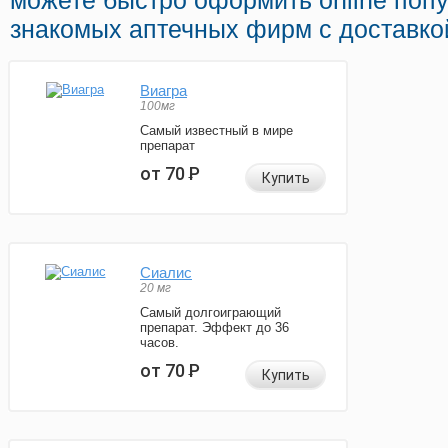
можете быстро оформить online поп
знакомых аптечных фирм с доставкой
Виагра
100мг
Самый известный в мире
препарат
от 70
Р
Купить
Сиалис
20 мг
Самый долгоиграющий
препарат. Эффект до 36
часов.
от 70
Р
Купить