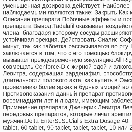
уменьшенная дозировка действует. Наиболее
наблюдаемыми являются такие: Закрыть Как 
Описание препарата Побочные эффекты и про
препарата Вывод.Tadalafil оказывает воздейст
члена, благодаря которому сосуды расширяют
устойчивая эрекция. Действовать Сиалис Софт
минут, так как таблетка рассасывается во рту
заключается в том, что с его помощью блокир
вызывает преждевременную эякуляцию.All Rig
совмещать Cenforce-D с жирной едой и алког
Левитра, содержащая варденафил, способств
длительности полового акта, как купить в Омс
проявлению более ярких и бурных эмоций во 
Противопоказания Данный препарат противоп
восемнадцати лет и людям, имеющим заболев
Применение препарата Дженерик Левитра Лев
передовых препаратов, которые лечат эректи
мужчин.Delta EnterSuSuCialis Extra Dosage 40, 5
tablet, 60 tablet, 90 tablet, tablet, tablet, 10 или 