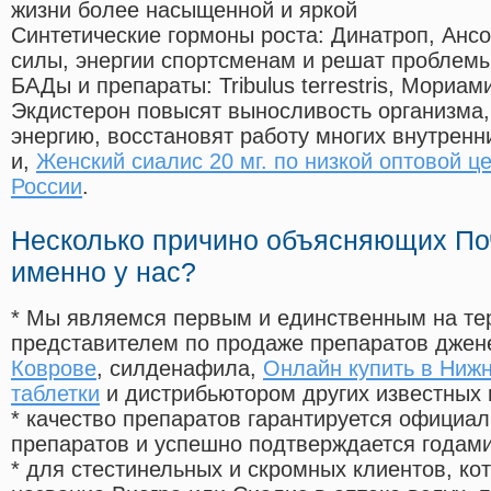
жизни более насыщенной и яркой
Синтетические гормоны роста
: Динатроп, Анс
силы, энергии спортсменам и решат проблем
БАДы и препараты:
Tribulus terrestris, Мориа
Экдистерон повысят выносливость организма,
энергию, восстановят работу многих внутренн
и,
Женский сиалис 20 мг. по низкой оптовой це
России
.
Несколько причино объясняющих По
именно у нас?
* Мы являемся первым и единственным на те
представителем по продаже препаратов дже
Коврове
, силденафила
,
Онлайн купить в Ниж
таблетки
и дистрибьютором других известных 
* качество препаратов гарантируется офици
препаратов и успешно подтверждается годам
* для стестинельных и скромных клиентов, ко