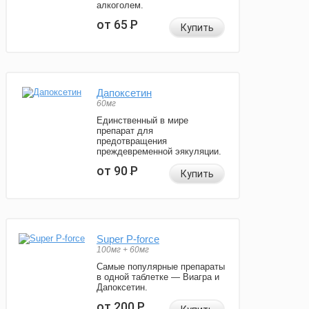
алкоголем.
от 65
Р
Купить
Дапоксетин
60мг
Единственный в мире
препарат для
предотвращения
преждевременной эякуляции.
от 90
Р
Купить
Super P-force
100мг + 60мг
Самые популярные препараты
в одной таблетке — Виагра и
Дапоксетин.
от 200
Р