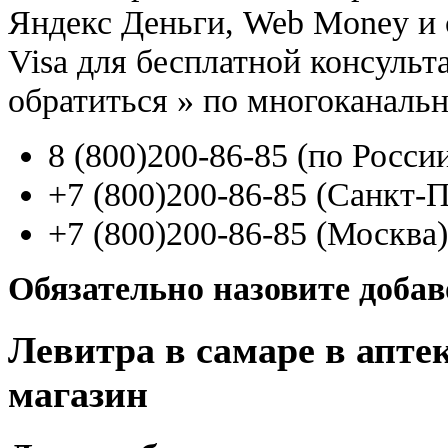
Яндекс Деньги, Web Money и с
Visa для бесплатной консуль
обратиться
»
по многоканаль
8
(800
)200-86-85
(
по Росси
+7
(800
)200-86-85
(
Санкт-П
+7
(800
)200-86-85
(
Москва)
Обязательно назовите доба
Левитра в самаре в апте
магазин