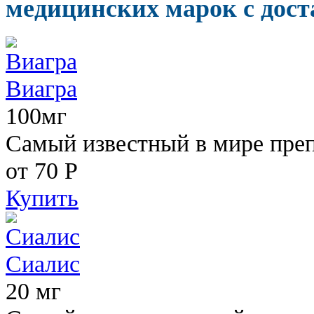
медицинских марок с дост
Виагра
100мг
Самый известный в мире пре
от 70
Р
Купить
Сиалис
20 мг