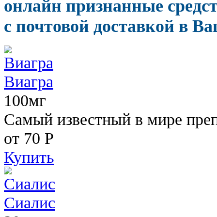
онлайн признанные средс
с почтовой доставкой в Ва
Виагра
100мг
Самый известный в мире пре
от 70
Р
Купить
Сиалис