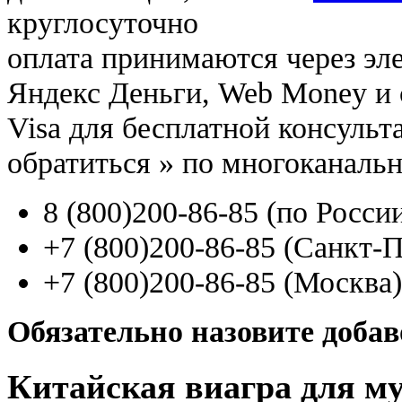
круглосуточно
оплата принимаются через э
Яндекс Деньги, Web Money и с
Visa для бесплатной консуль
обратиться
»
по многоканаль
8
(800
)200-86-85
(
по Росси
+7
(800
)200-86-85
(
Санкт-П
+7
(800
)200-86-85
(
Москва)
Обязательно назовите доба
Китайская виагра для м