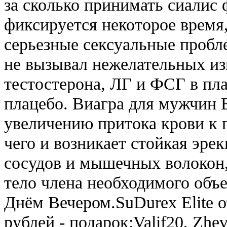
за сколько принимать сиалис 
фиксируется некоторое время
серьезные сексуальные проб
не вызывал нежелательных и
тестостерона, ЛГ и ФСГ в пла
плацебо. Виагра для мужчин 
увеличению притока крови к п
чего и возникает стойкая эре
сосудов и мышечных волокон,
тело члена необходимого объ
Днём Вечером.SuDurex Elite о
рублей - подарок:Valif20, Zhevi