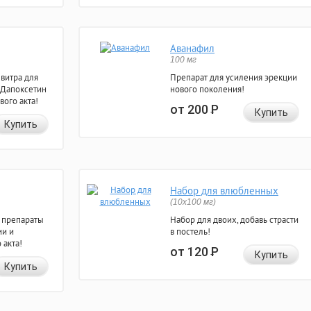
Аванафил
100 мг
евитра для
Препарат для усиления эрекции
 Дапоксетин
нового поколения!
вого акта!
от 200
Р
Купить
Купить
Набор для влюбленных
(10х100 мг)
 препараты
Набор для двоих, добавь страсти
ии и
в постель!
 акта!
от 120
Р
Купить
Купить