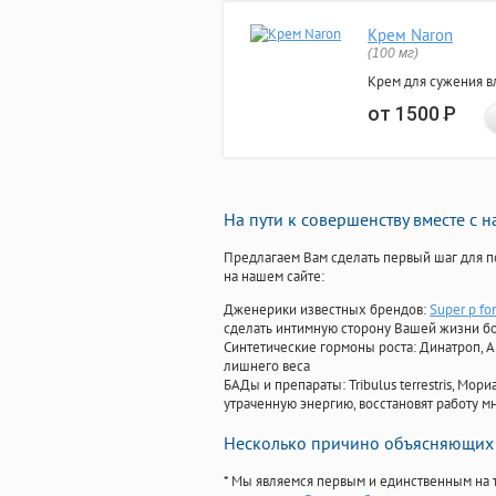
Крем Naron
(100 мг)
Крем для сужения в
от 1500
Р
На пути к совершенству вместе с 
Предлагаем Вам сделать первый шаг для п
на нашем сайте:
Дженерики известных брендов:
Super p fo
сделать интимную сторону Вашей жизни б
Синтетические гормоны роста
: Динатроп, 
лишнего веса
БАДы и препараты:
Tribulus terrestris, М
утраченную энергию, восстановят работу мн
Несколько причино объясняющих 
* Мы являемся первым и единственным на 