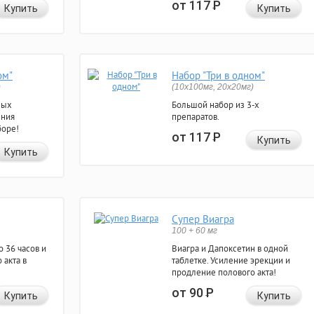
от 117
Р
Купить
Купить
ом"
Набор "Три в одном"
)
(10x100мг, 20x20мг)
ных
Большой набор из 3-х
ения
препаратов.
боре!
от 117
Р
Купить
Купить
Супер Виагра
100 + 60 мг
 36 часов и
Виагра и Дапоксетин в одной
 акта в
таблетке. Усиление эрекции и
продление полового акта!
от 90
Р
Купить
Купить