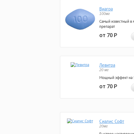
Виагра
100мг
Самый известный в 
препарат
от 70
Р
Левитра
20 мг
Мощный эффект на 5
от 70
Р
Сиалис Софт
20мг
Быстрое наступлени