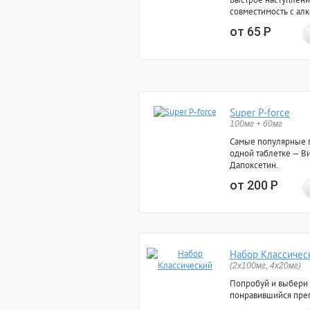
совместимость с ал
от 65
Р
Super P-force
100мг + 60мг
Самые популярные 
одной таблетке — Ви
Дапоксетин.
от 200
Р
Набор Классичес
(2x100мг, 4x20мг)
Попробуй и выбери
понравившийся преп