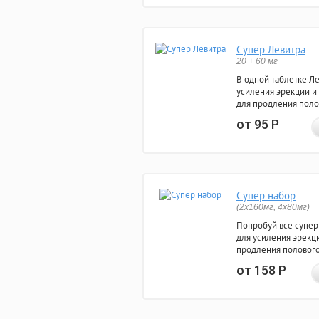
Супер Левитра
20 + 60 мг
В одной таблетке Л
усиления эрекции и
для продления поло
от 95
Р
Супер набор
(2х160мг, 4х80мг)
Попробуй все супер
для усиления эрекц
продления полового
от 158
Р