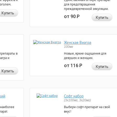
коголем.
для предотвращения
преждевременной эякуляции.
Купить
от 90
Р
Купить
Женская Виагра
100мг
препараты в
Новые, яркие ощущения для
агра и
девушек и женщин.
от 116
Р
Купить
Купить
кий
Софт набор
(3x100мг, 3x20мг)
 наиболее
Выбери софт-препарат на свой
арат.
вкус!