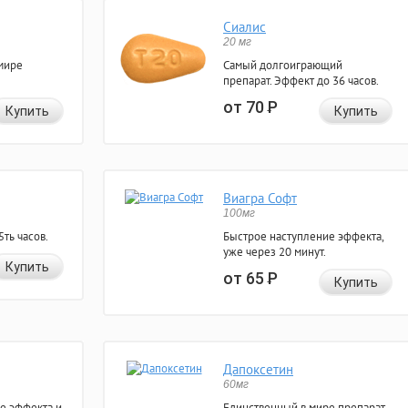
Сиалис
20 мг
мире
Самый долгоиграющий
препарат. Эффект до 36 часов.
от 70
Р
Купить
Купить
Виагра Софт
100мг
ть часов.
Быстрое наступление эффекта,
уже через 20 минут.
Купить
от 65
Р
Купить
Дапоксетин
60мг
е эффекта и
Единственный в мире препарат