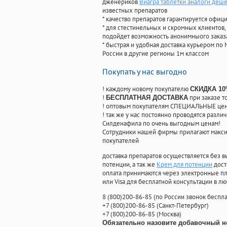
дженериков
Виагра таблетки аналоги деш
известных препаратов
* качество препаратов гарантируется офи
* для стестинельных и скромных клиентов,
подойдет возможность анонимныого заказа
* быстрая и удобная доставка курьером по 
России в другие регионы 1м классом
Покупать у нас выгодно
! каждому новому покупателю
СКИДКА 1
!
при заказе т
БЕСПЛАТНАЯ ДОСТАВКА
! оптовым покупателям СПЕЦИАЛЬНЫЕ цены
! так же у нас постоянно проводятся раз
Силденафила по очень выгодным ценам!
Cотрудники нашей фирмы прилагают макси
покупателей
доставка препаратов осуществляется без в
потенции, а так же
Крем для потенции
дост
оплата принимаются через электронные пл
или Visa для бесплатной консультации в л
8
(800
)200-86-85
(
по России звонок беспла
+7
(800
)200-86-85
(
Санкт-Петербург)
+7
(800
)200-86-85
(
Москва)
Обязательно назовите добавочный н