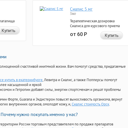
Сиалис 5 мг
5мг
лагалища
Терапевтическая дозировка
Сиалиса для курсового приема
Купить
от 60
Р
Купить
нами
олноценной счастливой инитмной жизни. Вам помогут средства, придагаемые
rce купить в екатеринбурге
, Левитра и Сиалис, а также Попперсы помогут
олее насыщенной и яркой
Ансомон и Гетропин добавят силы, энергии спортсменам и решат проблемы
ориамин Форте, Guarana и Экдистерон повысят выносливость организма, вернут
огих внутренних органов, омолодят кожу, и,
Сиалис стоимость Орск
.
Почему нужно покупать именно у нас?
территории России торговым представителем по продаже препаратов