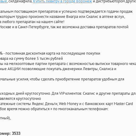
евые
, силденафила
,
Купить левитру в городе Воронеж
и дистрибьютором други
циальным поставщиком препаратов и успешно подтверждается годами продаж
 которым трудно произнести название Виагра или Сиалис в аптеке вслух,
 любого препаратан на нашем сайте!
Москве и в Санкт-Петербурге, так же возможна доставка препаратов почтой
- постоянная дисконтная карта на последующие покупки
0%
овара на сумму более 5 тысяч рублей
 на мелкооптовые партии препарата с возможностью выписки товарного чек
личные АКЦИИ позволяющие покупать дженерики Левитры, Сиалиса и
мальные усилия, чтобы сделать приобретение препаратов удобным для
ыходных дней круглосуточно. Для VIP клиентов: Сиалис и другие препараты дл
авляются круглосуточно
атежные системы Яндекс Деньги, Web Money и с банковских карт Master Card
юбое время можно обратиться
»
по многоканальным телефонам:
тный),
омер: 3533