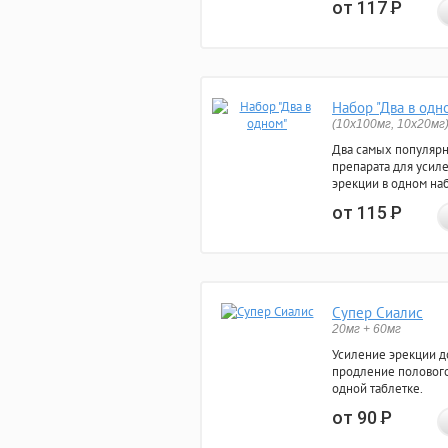
от 117
Р
Набор "Два в одн
(10x100мг, 10x20мг
Два самых популяр
препарата для усил
эрекции в одном на
от 115
Р
Супер Сиалис
20мг + 60мг
Усиление эрекции до
продление полового
одной таблетке.
от 90
Р