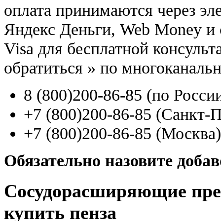
оплата принимаются через э
Яндекс Деньги, Web Money и с
Visa для бесплатной консуль
обратиться
»
по многоканаль
8
(800
)200-86-85
(
по Росси
+7
(800
)200-86-85
(
Санкт-П
+7
(800
)200-86-85
(
Москва)
Обязательно назовите доба
Сосудорасширяющие пре
купить пенза