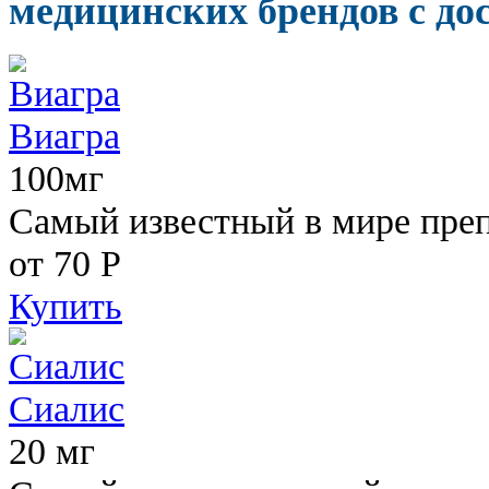
медицинских брендов с до
Виагра
100мг
Самый известный в мире пре
от 70
Р
Купить
Сиалис
20 мг