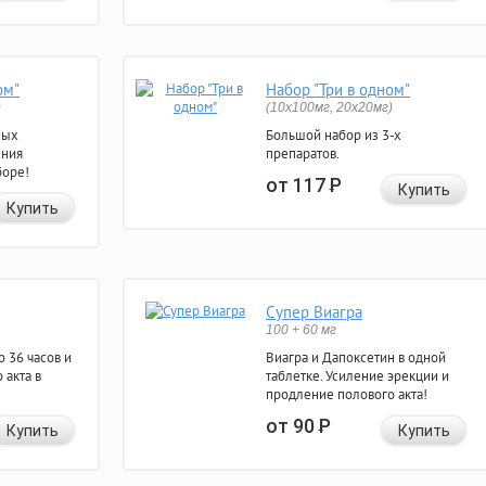
ом"
Набор "Три в одном"
)
(10x100мг, 20x20мг)
ных
Большой набор из 3-х
ения
препаратов.
боре!
от 117
Р
Купить
Купить
Супер Виагра
100 + 60 мг
 36 часов и
Виагра и Дапоксетин в одной
 акта в
таблетке. Усиление эрекции и
продление полового акта!
от 90
Р
Купить
Купить