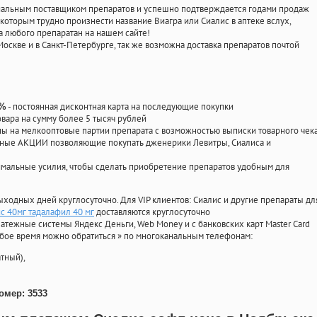
циальным поставщиком препаратов и успешно подтверждается годами продаж
 которым трудно произнести название Виагра или Сиалис в аптеке вслух,
 любого препаратан на нашем сайте!
Москве и в Санкт-Петербурге, так же возможна доставка препаратов почтой
- постоянная дисконтная карта на последующие покупки
0%
овара на сумму более 5 тысяч рублей
 на мелкооптовые партии препарата с возможностью выписки товарного чек
личные АКЦИИ позволяющие покупать дженерики Левитры, Сиалиса и
мальные усилия, чтобы сделать приобретение препаратов удобным для
ыходных дней круглосуточно. Для VIP клиентов: Сиалис и другие препараты дл
с 40мг тадалафил 40 мг
доставляются круглосуточно
атежные системы Яндекс Деньги, Web Money и с банковских карт Master Card
юбое время можно обратиться
»
по многоканальным телефонам:
тный),
омер: 3533