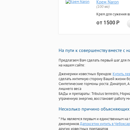
Крем Naron
(100 мг)
Крем для сужения в
от 1500
Р
На пути к совершенству вместе с 
Предлагаем Вам сделать первый шаг для п
на нашем сайте:
Дженерики известных брендов:
Купить ле
сделать интимную сторону Вашей жизни б
Синтетические гормоны роста
: Динатроп, 
лишнего веса
БАДы и препараты:
Tribulus terrestris, М
утраченную энергию, восстановят работу мн
Несколько причино объясняющих 
* Мы являемся первым и единственным на 
дженериков
Дапоксетин купить в Чебоксар
других известных препаратов