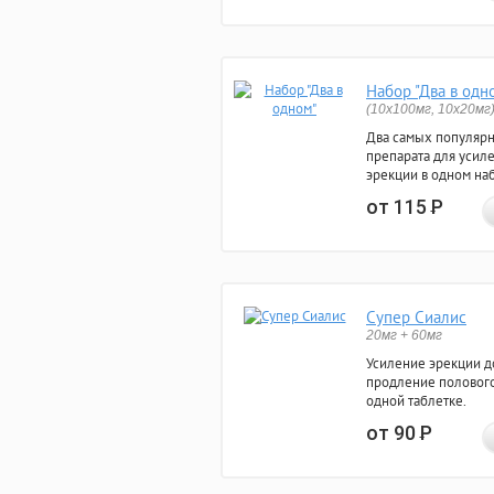
Набор "Два в одн
(10x100мг, 10x20мг
Два самых популяр
препарата для усил
эрекции в одном на
от 115
Р
Супер Сиалис
20мг + 60мг
Усиление эрекции до
продление полового
одной таблетке.
от 90
Р