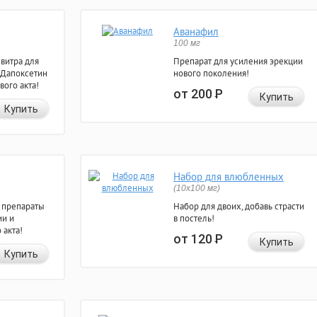
Аванафил
100 мг
евитра для
Препарат для усиления эрекции
 Дапоксетин
нового поколения!
вого акта!
от 200
Р
Купить
Купить
Набор для влюбленных
(10х100 мг)
 препараты
Набор для двоих, добавь страсти
ии и
в постель!
 акта!
от 120
Р
Купить
Купить