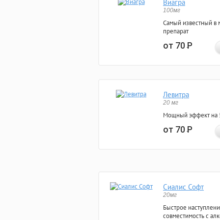
Виагра
100мг
Самый известный в 
препарат
от 70
Р
Левитра
20 мг
Мощный эффект на 5
от 70
Р
Сиалис Софт
20мг
Быстрое наступлени
совместимость с ал