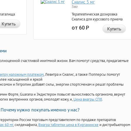
Сиалис 5 мг
5мг
лагалища
Терапевтическая дозировка
Сиалиса для курсового приема
Купить
от 60
Р
Купить
нами
олноценной счастливой инитмной жизни. Вам помогут средства, придагаемые
витру наложным платежом
, Левитра и Сиалис, а также Попперсы помогут
олее насыщенной и яркой
Ансомон и Гетропин добавят силы, энергии спортсменам и решат проблемы
ориамин Форте, Guarana и Экдистерон повысят выносливость организма, вернут
огих внутренних органов, омолодят кожу, и,
Цена виагры СПб
.
Почему нужно покупать именно у нас?
территории России торговым представителем по продаже препаратов
ах 60 мг
, силденафила
,
Виагра таблетки цена в Курганинске
и дистрибьютором