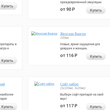
преждевременной эякуляции.
Купить
от 90
Р
Купить
Женская Виагра
100мг
препараты в
Новые, яркие ощущения для
агра и
девушек и женщин.
от 116
Р
Купить
Купить
кий
Софт набор
(3x100мг, 3x20мг)
 наиболее
Выбери софт-препарат на свой
арат.
вкус!
от 117
Р
Купить
Купить