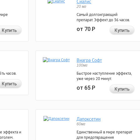
Сиалис
20 мг
мире
Самый долгоиграющий
препарат. Эффект до 36 часов.
от 70
Р
Купить
Купить
Виагра Софт
100мг
ть часов.
Быстрое наступление эффекта,
уже через 20 минут.
Купить
от 65
Р
Купить
Дапоксетин
60мг
е эффекта и
Единственный в мире препарат
коголем.
для предотвращения