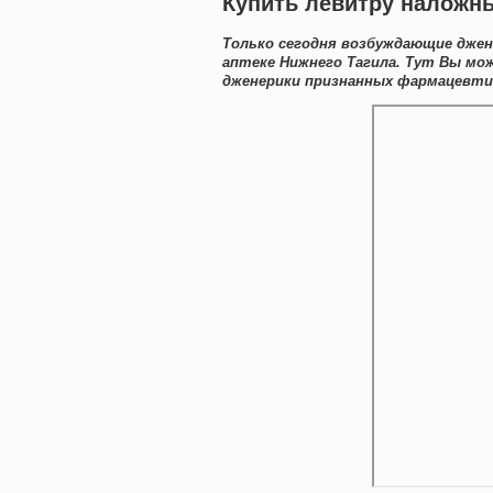
Купить левитру наложн
Только сегодня возбуждающие джен
аптеке Нижнего Тагила. Тут Вы мо
дженерики признанных фармацевтич