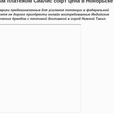
ым платежом Сиалис софт цена в Ноябрьске
ерики предназначенные для усиления потенции в федеральной
жете не дорого приобрести онлайн востребованные Индийские
еских брендов с почтовой доставкой в город Нижний Тагил.