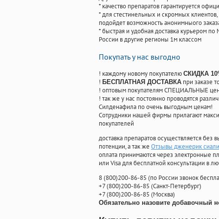
* качество препаратов гарантируется офи
* для стестинельных и скромных клиентов,
подойдет возможность анонимныого заказа
* быстрая и удобная доставка курьером по 
России в другие регионы 1м классом
Покупать у нас выгодно
! каждому новому покупателю
СКИДКА 1
!
при заказе т
БЕСПЛАТНАЯ ДОСТАВКА
! оптовым покупателям СПЕЦИАЛЬНЫЕ цены
! так же у нас постоянно проводятся раз
Силденафила по очень выгодным ценам!
Cотрудники нашей фирмы прилагают макси
покупателей
доставка препаратов осуществляется без в
потенции, а так же
Отзывы дженерик сиали
оплата принимаются через электронные пл
или Visa для бесплатной консультации в л
8
(800
)200-86-85
(
по России звонок беспла
+7
(800
)200-86-85
(
Санкт-Петербург)
+7
(800
)200-86-85
(
Москва)
Обязательно назовите добавочный н