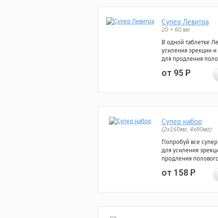
Супер Левитра
20 + 60 мг
В одной таблетке Л
усиления эрекции и
для продления поло
от 95
Р
Супер набор
(2х160мг, 4х80мг)
Попробуй все супер
для усиления эрекц
продления полового
от 158
Р