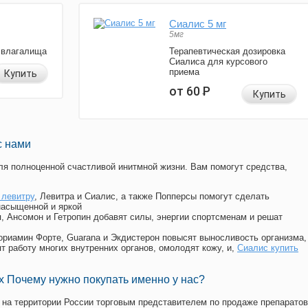
Сиалис 5 мг
5мг
 влагалища
Терапевтическая дозировка
Сиалиса для курсового
приема
Купить
от 60
Р
Купить
с нами
я полноценной счастливой инитмной жизни. Вам помогут средства,
 левитру
, Левитра и Сиалис, а также Попперсы помогут сделать
насыщенной и яркой
п, Ансомон и Гетропин добавят силы, энергии спортсменам и решат
, Мориамин Форте, Guarana и Экдистерон повысят выносливость организма,
т работу многих внутренних органов, омолодят кожу, и,
Сиалис купить
 Почему нужно покупать именно у нас?
на территории России торговым представителем по продаже препаратов