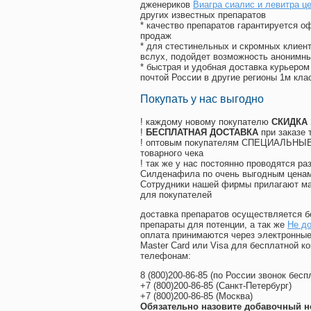
дженериков
Виагра сиалис и левитра ц
других известных препаратов
* качество препаратов гарантируется 
продаж
* для стестинельных и скромных клиент
вслух, подойдет возможность анонимны
* быстрая и удобная доставка курьером
почтой России в другие регионы 1м кла
Покупать у нас выгодно
! каждому новому покупателю
СКИДКА
!
БЕСПЛАТНАЯ ДОСТАВКА
при заказе 
! оптовым покупателям СПЕЦИАЛЬНЫЕ 
товарного чека
! так же у нас постоянно проводятся 
Силденафила по очень выгодным ценам
Cотрудники нашей фирмы прилагают ма
для покупателей
доставка препаратов осуществляется б
препараты для потенции, а так же
Не до
оплата принимаются через электронные
Master Card или Visa для бесплатной 
телефонам:
8
(800
)200-86-85
(
по России звонок бесп
+7
(800
)200-86-85
(
Санкт-Петербург)
+7
(800
)200-86-85
(
Москва)
Обязательно назовите добавочный н