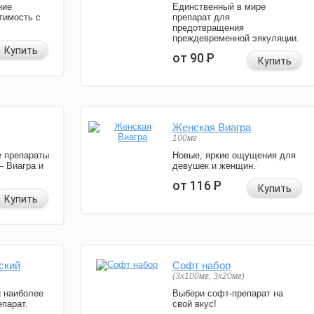
ние
Единственный в мире
тимость с
препарат для
предотвращения
преждевременной эякуляции.
Купить
от 90
Р
Купить
Женская Виагра
100мг
 препараты
Новые, яркие ощущения для
— Виагра и
девушек и женщин.
от 116
Р
Купить
Купить
ский
Софт набор
(3x100мг, 3x20мг)
и наиболее
Выбери софт-препарат на
парат.
свой вкус!