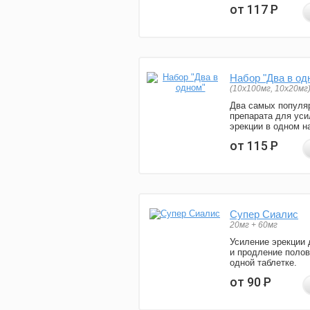
от 117
Р
Набор "Два в од
(10x100мг, 10x20мг
Два самых популя
препарата для уси
эрекции в одном н
от 115
Р
Супер Сиалис
20мг + 60мг
Усиление эрекции 
и продление полов
одной таблетке.
от 90
Р