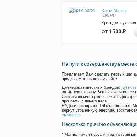
Крем Naron
(100 мг)
Крем для сужения
от 1500
Р
На пути к совершенству вместе 
Предлагаем Вам сделать первый шаг дл
придагаемые на нашем сайте:
Дженерики известных брендов:
Куписть
интимную сторону Вашей жизни более 
Синтетические гормоны роста
: Динатро
проблемы лишнего веса
БАДы и препараты:
Tribulus terrestris
вернут утраченную энергию, восстановя
смоленск
.
Несколько причино объясняющих
* Мы являемся первым и единственным 