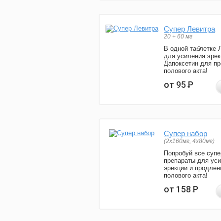
Супер Левитра
20 + 60 мг
В одной таблетке 
для усиления эрек
Дапоксетин для п
полового акта!
от 95
Р
Супер набор
(2х160мг, 4х80мг)
Попробуй все супе
препараты для ус
эрекции и продлен
полового акта!
от 158
Р