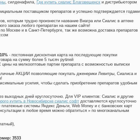
ены
, силденафила
,
Где купить сиалис Благовещенск
и дистрибьютором
официальным поставщиком препаратов и успешно подтверждается годами
ов, которым трудно произнести название Виагра или Сиалис в аптеке
ого заказа любого препаратан на нашем сайте!
 по Москве и в Санкт-Петербурге, так же возможна доставка препаратов
ссом
 10%
- постоянная дисконтная карта на последующие покупки
товара на сумму более 5 тысяч рублей
цены на мелкооптовые партии препарата с возможностью выписки
различные АКЦИИ позволяющие покупать дженерики Левитры, Сиалиса и
!
ксимальные усилия, чтобы сделать приобретение препаратов удобным
ез выходных дней круглосуточно. Для VIP клиентов: Сиалис и другие
рого купить в Новосибирске сиалис софт
доставляются круглосуточно
 платежные системы Яндекс Деньги, Web Money и с банковских карт
консультации в любое время можно обратиться
»
по многоканальным
латный),
омер: 3533