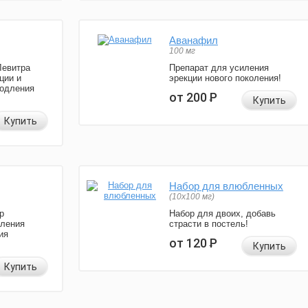
Аванафил
100 мг
Левитра
Препарат для усиления
ции и
эрекции нового поколения!
родления
от 200
Р
Купить
Купить
Набор для влюбленных
(10х100 мг)
р
Набор для двоих, добавь
иления
страсти в постель!
ия
от 120
Р
Купить
Купить