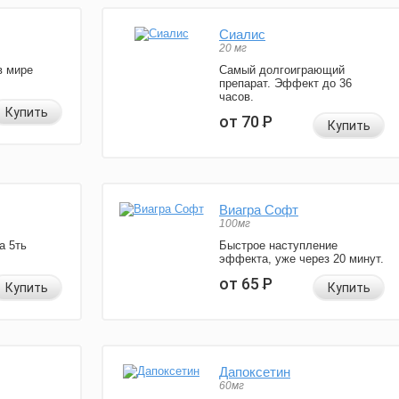
Сиалис
20 мг
в мире
Самый долгоиграющий
препарат. Эффект до 36
часов.
Купить
от 70
Р
Купить
Виагра Софт
100мг
а 5ть
Быстрое наступление
эффекта, уже через 20 минут.
от 65
Р
Купить
Купить
Дапоксетин
60мг