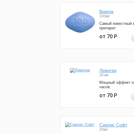
Виагра
100мг
Самый известный 
препарат
от 70
Р
Левитра
20 мг
Мощный эффект н
часов.
от 70
Р
Сиалис Софт
20мг