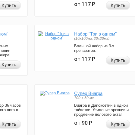
от 117
Р
Купить
Купить
ном"
Набор "Три в одном"
)
(10x100мг, 20x20мг)
рных
Большой набор из 3-х
ления
препаратов.
аборе!
от 117
Р
Купить
Купить
Супер Виагра
100 + 60 мг
до 36 часов
Виагра и Дапоксетин в одной
ого акта в
таблетке. Усиление эрекции и
продление полового акта!
от 90
Р
Купить
Купить