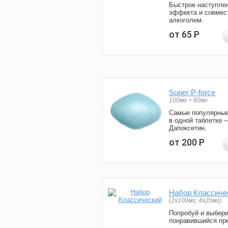
Быстрое наступле
эффекта и совмес
алкоголем.
от 65
Р
Super P-force
100мг + 60мг
Самые популярные
в одной таблетке 
Дапоксетин.
от 200
Р
Набор Классиче
(2x100мг, 4x20мг)
Попробуй и выбер
понравившийся пре